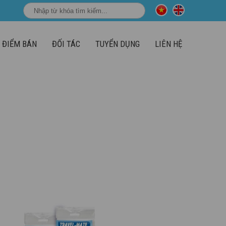
ĐIỂM BÁN
ĐỐI TÁC
TUYỂN DỤNG
LIÊN HỆ
TRANG CHỦ
SẢN PHẨM