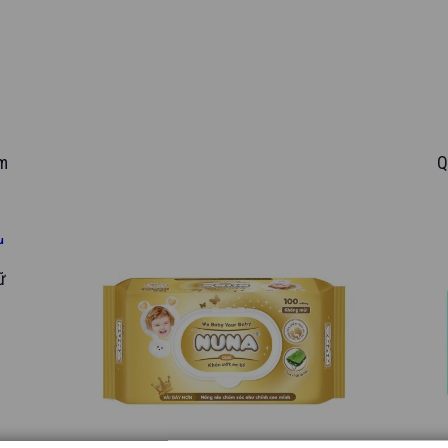
m
Q
ữ