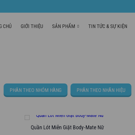
G CHỦ
GIỚI THIỆU
SẢN PHẨM
TIN TỨC & SỰ KIỆN
PHÂN THEO NHÓM HÀNG
PHÂN THEO NHÃN HIỆU
Quần Lót Miễn Giặt Body-Mate Nữ